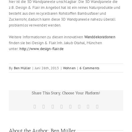
hier ist die 3D Wandpaneele unschlagbar: Die 3D Wandpanele die
z.B. Design & Flair im Angebot hat ist ein reines Naturprodukte und
besteht aus den recycelbaren Rohstoffen Bambusfaser und
Zuckerrohr, dadurch kann diese 3D Wandpaneele nahezu überall
problemlos verwendet werden.
Weitere Informationen zu diesen innovativen
Wanddekorationen
finden sie bei Design & Flair.Inh. Jakub Otahal, München
unter:
http://www.design-flair.de
By
Ben Müller
|
Juni 26th, 2013
|
Wohnen
|
6 Comments
Share This Story, Choose Your Platform!
Facebook
X
Reddit
LinkedIn
Tumblr
Pinterest
Vk
Email
About the Author:
Ben Müller