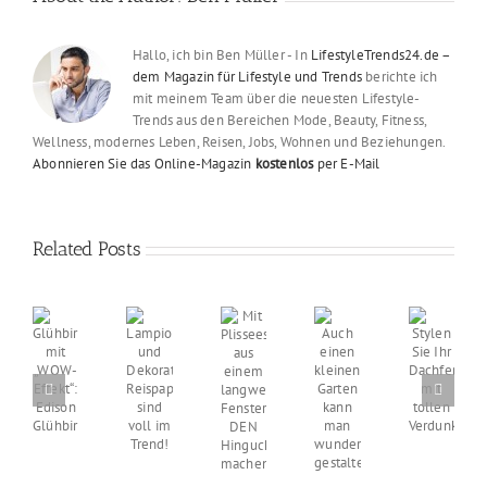
Hallo, ich bin Ben Müller - In
LifestyleTrends24.de –
dem Magazin für Lifestyle und Trends
berichte ich
mit meinem Team über die neuesten Lifestyle-
Trends aus den Bereichen Mode, Beauty, Fitness,
Wellness, modernes Leben, Reisen, Jobs, Wohnen und Beziehungen.
Abonnieren Sie das Online-Magazin
kostenlos
per E-Mail
Related Posts
Mit
Lampions
Stylen
Auch
Glühbirnen
Plissees
und
Sie
einen
mit
aus
Dekoration:
Ihr
kleinen
„WOW-
einem
Reispapierlampen
Dachfenster
Garten
Effekt“:
langweiligen
sind
mit
kann
Edison
Fenster
voll
tollen
man
Glühbirne
DEN
im
Verdunkelungsrol