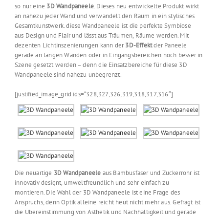
so nur eine
3D Wandpaneele
. Dieses neu entwickelte Produkt wirkt
an nahezu jeder Wand und verwandelt den Raum in ein stylisches
Gesamtkunstwerk. diese Wandpaneele ist die perfekte Symbiose
aus Design und Flair und lässt aus Träumen, Räume werden. Mit
dezenten Lichtinszenierungen kann der
3D-Effekt
der Paneele
gerade an langen Wänden oder in Eingangsbereichen noch besser in
Szene gesetzt werden – denn die Einsatzbereiche für diese 3D
Wandpaneele sind nahezu unbegrenzt.
[justified_image_grid ids=“328,327,326,319,318,317,316″]
Die neuartige
3D Wandpaneele
aus Bambusfaser und Zuckerrohr ist
innovativ designt, umweltfreundlich und sehr einfach zu
montieren. Die Wahl der 3D Wandpaneele ist eine Frage des
Anspruchs, denn Optik alleine reicht heut nicht mehr aus. Gefragt ist
die Übereinstimmung von Ästhetik und Nachhaltigkeit und gerade