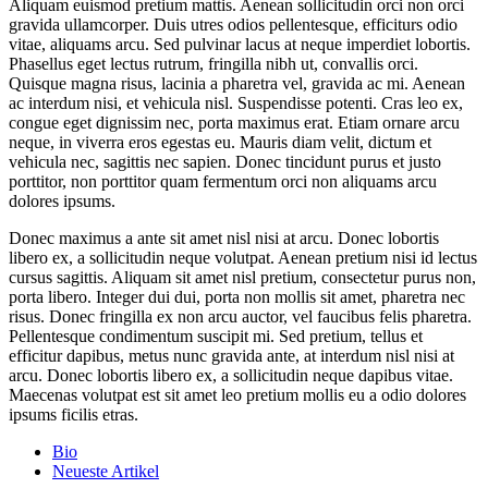
Aliquam euismod pretium mattis. Aenean sollicitudin orci non orci
gravida ullamcorper. Duis utres odios pellentesque, efficiturs odio
vitae, aliquams arcu. Sed pulvinar lacus at neque imperdiet lobortis.
Phasellus eget lectus rutrum, fringilla nibh ut, convallis orci.
Quisque magna risus, lacinia a pharetra vel, gravida ac mi. Aenean
ac interdum nisi, et vehicula nisl. Suspendisse potenti. Cras leo ex,
congue eget dignissim nec, porta maximus erat. Etiam ornare arcu
neque, in viverra eros egestas eu. Mauris diam velit, dictum et
vehicula nec, sagittis nec sapien. Donec tincidunt purus et justo
porttitor, non porttitor quam fermentum orci non aliquams arcu
dolores ipsums.
Donec maximus a ante sit amet nisl nisi at arcu. Donec lobortis
libero ex, a sollicitudin neque volutpat. Aenean pretium nisi id lectus
cursus sagittis. Aliquam sit amet nisl pretium, consectetur purus non,
porta libero. Integer dui dui, porta non mollis sit amet, pharetra nec
risus. Donec fringilla ex non arcu auctor, vel faucibus felis pharetra.
Pellentesque condimentum suscipit mi. Sed pretium, tellus et
efficitur dapibus, metus nunc gravida ante, at interdum nisl nisi at
arcu. Donec lobortis libero ex, a sollicitudin neque dapibus vitae.
Maecenas volutpat est sit amet leo pretium mollis eu a odio dolores
ipsums ficilis etras.
The
Bio
following
Neueste Artikel