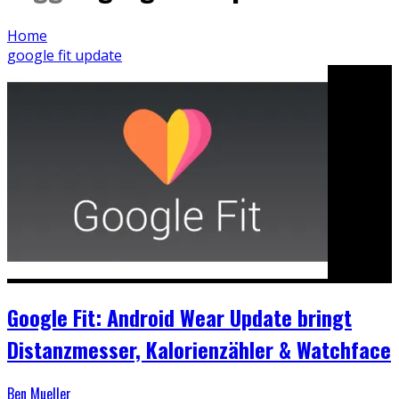
Home
google fit update
Google Fit: Android Wear Update bringt
Distanzmesser, Kalorienzähler & Watchface
Ben Mueller