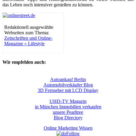
das Leben noch intensiver genießen zu können.
Redaktionell ausgewählte
Webseiten zum Thema:
Zeitschriften und Online-
Magazine » Lifestyle
Wir empfehlen auch:
Autoankauf Berlin
Automobilverkäufer Blog
3D Fernseher mit LCD Display
UHD-TV Magazin
in München Immobilien verkaufen
unsere Pearltree
Blog Directory
Online Marketing Wissen