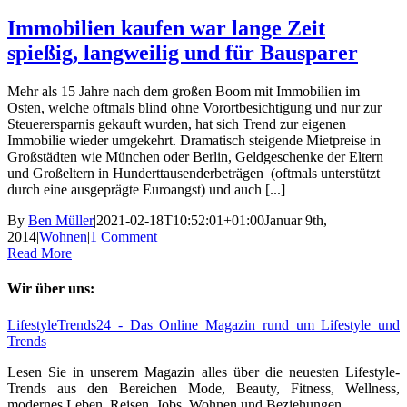
Immobilien kaufen war lange Zeit
spießig, langweilig und für Bausparer
Mehr als 15 Jahre nach dem großen Boom mit Immobilien im
Osten, welche oftmals blind ohne Vorortbesichtigung und nur zur
Steuerersparnis gekauft wurden, hat sich Trend zur eigenen
Immobilie wieder umgekehrt. Dramatisch steigende Mietpreise in
Großstädten wie München oder Berlin, Geldgeschenke der Eltern
und Großeltern in Hunderttausenderbeträgen (oftmals unterstützt
durch eine ausgeprägte Euroangst) und auch [...]
By
Ben Müller
|
2021-02-18T10:52:01+01:00
Januar 9th,
2014
|
Wohnen
|
1 Comment
Read More
Wir über uns:
LifestyleTrends24 - Das Online Magazin rund um Lifestyle und
Trends
Lesen Sie in unserem Magazin alles über die neuesten Lifestyle-
Trends aus den Bereichen Mode, Beauty, Fitness, Wellness,
modernes Leben, Reisen, Jobs, Wohnen und Beziehungen.