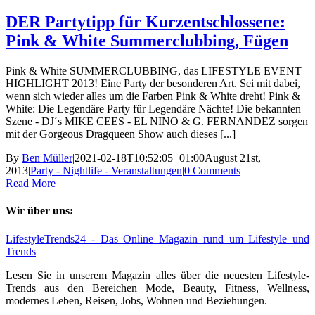
DER Partytipp für Kurzentschlossene:
Pink & White Summerclubbing, Fügen
Pink & White SUMMERCLUBBING, das LIFESTYLE EVENT
HIGHLIGHT 2013! Eine Party der besonderen Art. Sei mit dabei,
wenn sich wieder alles um die Farben Pink & White dreht! Pink &
White: Die Legendäre Party für Legendäre Nächte! Die bekannten
Szene - DJ´s MIKE CEES - EL NINO & G. FERNANDEZ sorgen
mit der Gorgeous Dragqueen Show auch dieses [...]
By
Ben Müller
|
2021-02-18T10:52:05+01:00
August 21st,
2013
|
Party - Nightlife - Veranstaltungen
|
0 Comments
Read More
Wir über uns:
LifestyleTrends24 - Das Online Magazin rund um Lifestyle und
Trends
Lesen Sie in unserem Magazin alles über die neuesten Lifestyle-
Trends aus den Bereichen Mode, Beauty, Fitness, Wellness,
modernes Leben, Reisen, Jobs, Wohnen und Beziehungen.