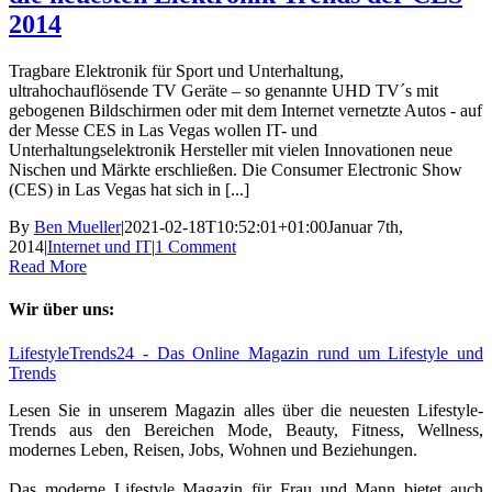
2014
Tragbare Elektronik für Sport und Unterhaltung,
ultrahochauflösende TV Geräte – so genannte UHD TV´s mit
gebogenen Bildschirmen oder mit dem Internet vernetzte Autos - auf
der Messe CES in Las Vegas wollen IT- und
Unterhaltungselektronik Hersteller mit vielen Innovationen neue
Nischen und Märkte erschließen. Die Consumer Electronic Show
(CES) in Las Vegas hat sich in [...]
By
Ben Mueller
|
2021-02-18T10:52:01+01:00
Januar 7th,
2014
|
Internet und IT
|
1 Comment
Read More
Wir über uns:
LifestyleTrends24 - Das Online Magazin rund um Lifestyle und
Trends
Lesen Sie in unserem Magazin alles über die neuesten Lifestyle-
Trends aus den Bereichen Mode, Beauty, Fitness, Wellness,
modernes Leben, Reisen, Jobs, Wohnen und Beziehungen.
Das moderne Lifestyle Magazin für Frau und Mann bietet auch