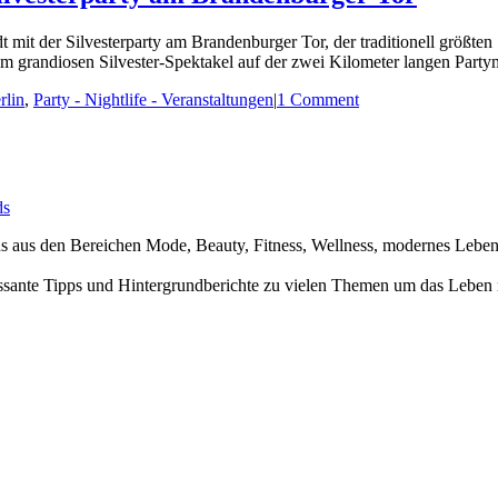
adt mit der Silvesterparty am Brandenburger Tor, der traditionell größt
em grandiosen Silvester-Spektakel auf der zwei Kilometer langen Partymei
rlin
,
Party - Nightlife - Veranstaltungen
|
1 Comment
ds
nds aus den Bereichen Mode, Beauty, Fitness, Wellness, modernes Leb
ssante Tipps und Hintergrundberichte zu vielen Themen um das Leben 