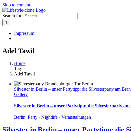
Skip to content
Search for:
Impressum
Adel Tawil
Home
Tag:
Adel Tawil
Silvester in Berlin – unser Partytipp: die Silvesterparty am Br
Gallery
Silvester in Berlin – unser Partytipp: die Silvesterparty 
Berlin
,
Party - Nightlife - Veranstaltungen
Silvester in Berlin – unser Partytipp: die